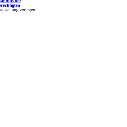
tändnis der
rechtigten
ranstaltung vorlegen